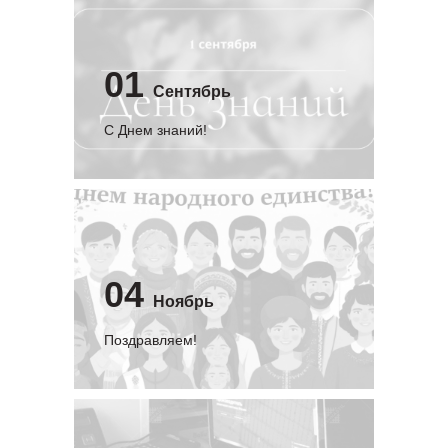
01
Сентябрь
C Днем знаний!
04
Ноябрь
Поздравляем!