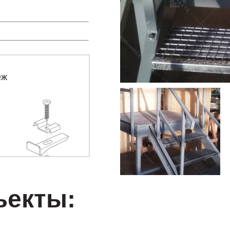
еж
ъекты: