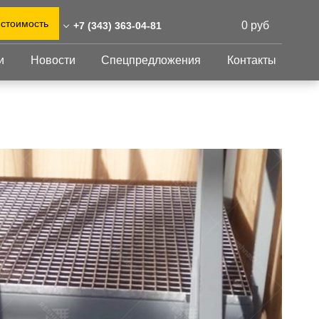
 стоимость
0 руб
+7 (343) 363-04-81
и
Новости
Спецпредложения
Контакты
43) 363-04-81
0)555-31-02
Перфорированный
Другое
лист
rinburg@reshnastil.ru
Перфорированный
Крепеж
 620098 Екатеринбург,
лист
GFK настил
орького, 7А
Изделия из
Просечно-
 и склад: Калужская
перфорированных
профилированный
листов
ть, район Боровский,
настил
триальный парк "Ворсино",
Металлоконструкция
осточный проезд
Готовая продукция