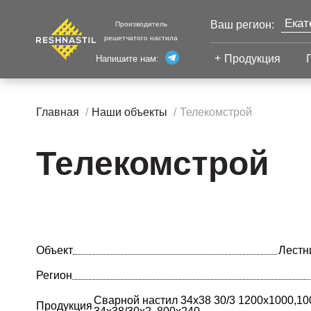
Екат
Ваш регион:
Производитель
решетчатого настила
Моск
Продукция
Напишите нам:
Санк
Сварной настил
Каза
Главная
Наши объекты
Телекомстрой
Челя
Сварной настил
Уфа
Настил с
Телекомстрой
Волг
противоскольжением
Новы
Настил для стеллажей
Сург
Настил для морских
Тюм
платформ
Нижн
Объект
Лестн
Регион
Сварной настил 34х38 30/3 1200х1000,10
Продукция