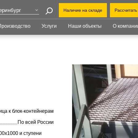
еринбург
Наличие на складе
Рассчитать
Поиск
ва
Производство
Услуги
Наши объекты
О компани
+7 (3
т-Петербург
+7(80
Прессованный
Ступени
нь
настил
ekate
бинск
Прессованный настил
Ступени
Офис:
Прессованный настил с
Прессованные
ул. Г
оград
противоскольжением
ступени
й Уренгой
Завод
Настил для стеллажей
Сварные ступени
ут
облас
Грязезащитные
Ступени с
Индус
ень
решетки
противоскольжением
1-й В
ий Новгород
ица к блок-контейнерам
По всей России
00х1000 и ступени