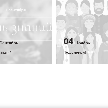
04
Сентябрь
Ноябрь
 знаний!
Поздравляем!