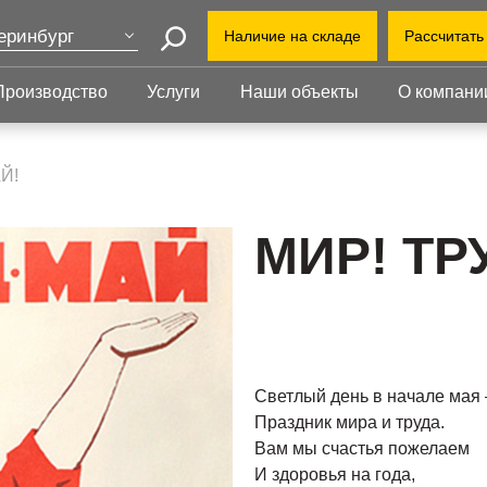
еринбург
Наличие на складе
Рассчитать
Поиск
ва
Производство
Услуги
Наши объекты
О компани
+7 (3
т-Петербург
+7(80
Прессованный
Ступени
нь
настил
Й!
ekate
бинск
Прессованный настил
Ступени
Офис:
Прессованный настил с
Прессованные
МИР! ТР
ул. Г
оград
противоскольжением
ступени
й Уренгой
Завод
Настил для стеллажей
Сварные ступени
ут
облас
Грязезащитные
Ступени с
Индус
ень
решетки
противоскольжением
1-й В
ий Новгород
Светлый день в начале мая
Праздник мира и труда.
Вам мы счастья пожелаем
И здоровья на года,