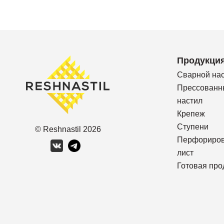
Продукци
Сварной на
Прессованн
настил
Крепеж
Ступени
© Reshnastil
2026
Перфориро
лист
Готовая про