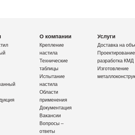
я
О компании
Услуги
стил
Крепление
Доставка на объ
ый
настила
Проектирование
Технические
разработка КМД
таблицы
Изготовление
Испытание
металлоконстру
ванный
настила
Области
дукция
применения
Документация
Вакансии
Вопросы –
ответы