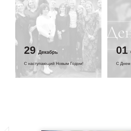
29
01
Декабрь
С наступающий Новым Годом!
C Днем