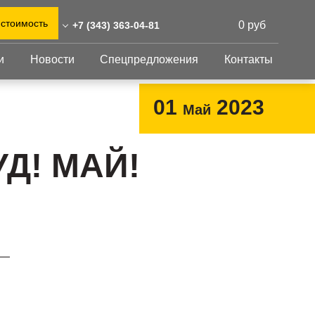
 стоимость
0 руб
+7 (343) 363-04-81
и
Новости
Спецпредложения
Контакты
43) 363-04-81
0)555-31-02
Перфорированный
Другое
01
2023
Май
лист
rinburg@reshnastil.ru
Перфорированный
Крепеж
 620098 Екатеринбург,
лист
GFK настил
УД! МАЙ!
орького, 7А
Изделия из
Просечно-
 и склад: Калужская
перфорированных
профилированный
листов
ть, район Боровский,
настил
триальный парк "Ворсино",
Металлоконструкция
осточный проезд
Готовая продукция
 —