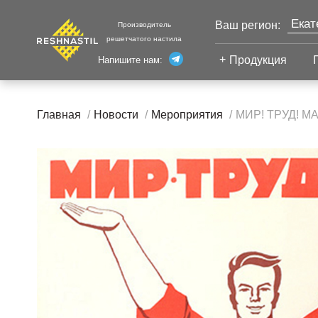
Екат
Ваш регион:
Производитель
решетчатого настила
Моск
Продукция
Напишите нам:
Санк
Сварной настил
Каза
Главная
Новости
Мероприятия
МИР! ТРУД! МА
Челя
Сварной настил
Уфа
Настил с
Волг
противоскольжением
Новы
Настил для стеллажей
Сург
Настил для морских
Тюм
платформ
Нижн