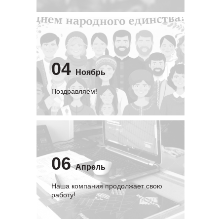
04
Ноябрь
Поздравляем!
06
Апрель
Наша компания продолжает свою
работу!