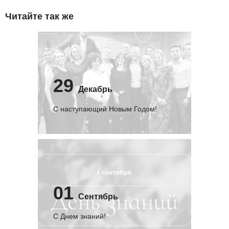
Читайте так же
29
Декабрь
С наступающий Новым Годом!
01
Сентябрь
C Днем знаний!