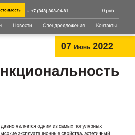
 стоимость
0 руб
+7 (343) 363-04-81
и
Новости
Спецпредложения
Контакты
43) 363-04-81
0)555-31-02
Перфорированный
Другое
07
2022
Июнь
лист
rinburg@reshnastil.ru
Перфорированный
Крепеж
 620098 Екатеринбург,
лист
GFK настил
нкциональность
орького, 7А
Изделия из
Просечно-
 и склад: Калужская
перфорированных
профилированный
листов
ть, район Боровский,
настил
триальный парк "Ворсино",
Металлоконструкция
осточный проезд
Готовая продукция
и давно является одним из самых популярных
Высокие эксплуатационные свойства, эстетичный