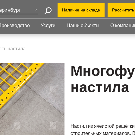
еринбург
Наличие на складе
Рассчитать
Поиск
ва
Производство
Услуги
Наши объекты
О компани
+7 (3
т-Петербург
+7(80
Прессованный
Ступени
нь
настил
ть настила
ekate
бинск
Прессованный настил
Ступени
Офис:
Прессованный настил с
Прессованные
Многофу
ул. Г
оград
противоскольжением
ступени
й Уренгой
Завод
Настил для стеллажей
Сварные ступени
настила
ут
облас
Грязезащитные
Ступени с
Индус
ень
решетки
противоскольжением
1-й В
ий Новгород
Настил из ячеистой решётк
строительных материалов. 