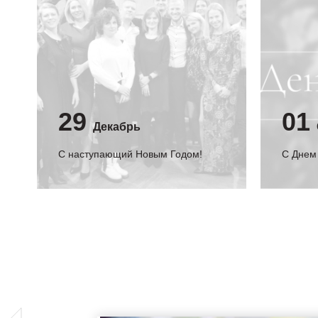
29
01
Декабрь
С наступающий Новым Годом!
C Днем