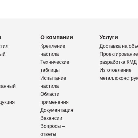
я
О компании
Услуги
стил
Крепление
Доставка на объ
ый
настила
Проектирование
Технические
разработка КМД
таблицы
Изготовление
Испытание
металлоконстру
ванный
настила
Области
дукция
применения
Документация
Вакансии
Вопросы –
ответы