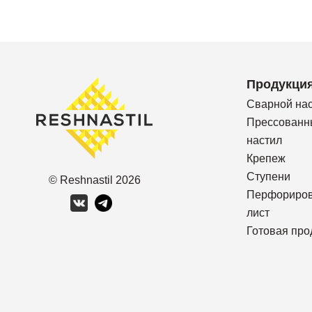
Продукци
Сварной на
Прессованн
настил
Крепеж
Ступени
© Reshnastil
2026
Перфориро
лист
Готовая про