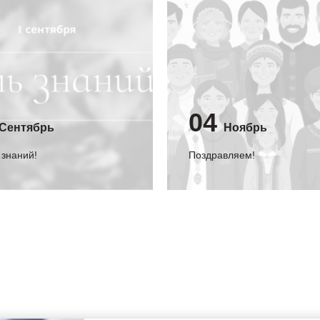
04
Сентябрь
Ноябрь
 знаний!
Поздравляем!