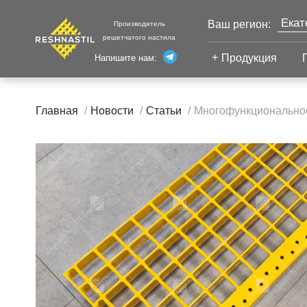
Екат
Ваш регион:
Производитель
решетчатого настила
Моск
Продукция
Напишите нам:
Санк
Сварной настил
Каза
Главная
Новости
Статьи
Многофункциональнос
Челя
Сварной настил
Уфа
Настил с
Волг
противоскольжением
Новы
Настил для стеллажей
Сург
Настил для морских
Тюм
платформ
Нижн