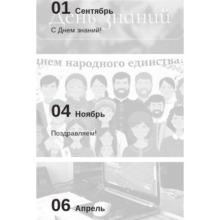
01
Сентябрь
C Днем знаний!
04
Ноябрь
Поздравляем!
06
Апрель