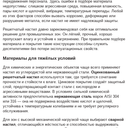
передвижения персонала. Здесь ошибки в подборе материала
недопустимы: слишком агрессивная среда, повышенная влажность,
пары кислот и щелочей, вибрации, температурные перепады. Любой
из этих факторов способен вызвать коррозию, деформацию или
разрушение металла, если настил не имеет надлежащей защиты.
Решетчатый настил давно зарекомендовал себя как оптимальное
решение для промышленных зон. Он лёгкий, прочный, хорошо
пропускает влагу и устойчив к загрязнению. При правильном подборе
материала и покрытия такие конструкции способны служить
десятилетиями без потери эксплуатационных свойств.
Материалы для тяжёлых условий
Для химических и энергетических объектов чаще всего применяют
настил из углеродистой или нержавеющей стали.
Оцинкованный
решетчатый настил
используется там, где требуется сочетание
прочности и стойкости к влаге. Цинковое покрытие создаёт защитный
слой, предотвращающий контакт стали с кислородом и
агрессивными веществами. В условиях сильной химической
активности предпочтительна
нержавеющая сталь
марок AISI 304
или 316 — она не подвержена воздействию кислот и щелочей,
устойчива к температурным колебаниям и не требует регулярного
обслуживания.
Для зон с высокой механической нагрузкой чаще выбирают
сварной
настил
, отличающийся жёсткостью и способностью выдерживать