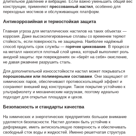
длительное давление и вибрацию. Если важно уменьшить общий вес
конструкции, применяют
прессованный настил
, особенно для
переходных мостиков и обслуживающих платформ.
Антикоррозийная и термостойкая защита
Главная угроза для металлических настилов на таких объектах —
коррозия. Даже высоколегированные сплавы со временем теряют
стойкость, если поверхность не защищена. Наиболее надёжный
способ продлить срок службы —
горячее цинкование
. В процессе
на металл наносится плотный слой цинка, который выполняет роль
анодной защиты: при повреждениях он «берёт на себя» окисление,
не давая ржавчине разрушить сталь.
Для дополнительной износостойкости настил может покрываться
порошковыми или полимерными составами
. Они защищают от
химических паров, обеспечивают противоскользящий эффект и
сохраняют внешний вид конструкции. Такое покрытие устойчиво к
ультрафиолету и механическим нагрузкам, поэтому идеально
подходит для открытых площадок и цехов.
Безопасность и стандарты качества
На химических и энергетических предприятиях большое внимание
уделяется безопасности. Настил должен быть устойчив к
деформации, иметь антискользящую поверхность и обеспечивать
свободный сток воды и жидкостей. Именно решетчатая структура