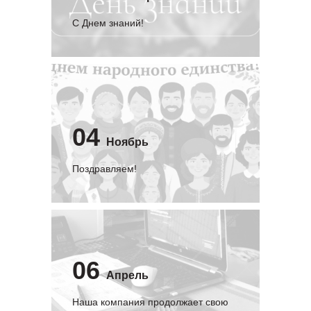
C Днем знаний!
04
Ноябрь
Поздравляем!
06
Апрель
Наша компания продолжает свою