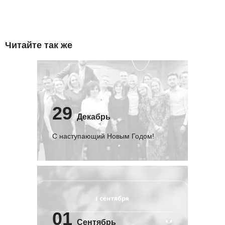
Читайте так же
29
Декабрь
С наступающий Новым Годом!
01
Сентябрь