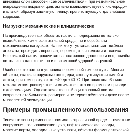
цинковый слой способен «самозалечиваться»: при незначительном
повреждении покрытия цинк активно взаимодействует с кислородом
и влагой, образуя защитную плёнку, препятствующую дальнейшей
коррозии.
Нагрузки: механические и климатические
На производственных объектах настилы подвержены не только
воздействию химически активной среды, но и серьёзным
механическим нагрузкам. На них могут устанавливаться тяжёлые
агрегаты, проходить персонал, перемещаться тележки и техника.
Решетчатый настил рассчитан на постоянное давление и вес, причём
не только в плоскости, но и с возможной ударной нагрузкой.
Особенно это важно в условиях переменной температуры. Многие
объекты, включая наружные площадки, эксплуатируются зимой и
летом, при температурах от −40 до +40 °C. При таких колебаниях
металл может расширяться и сжиматься, что со временем приводит
к деформациям. Однако качественный оцинкованный настил
сохраняет стабильность размеров и не теряет жёсткости даже после
многолетней эксплуатации.
Примеры промышленного использования
Типичные зоны применения настила в агрессивной среде — очистные
сооружения, гальванические цеха, нефтехимические заводы,
морские порты, холодильные установки, объекты фармацевтической