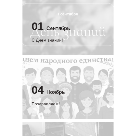
01
Сентябрь
C Днем знаний!
04
Ноябрь
Поздравляем!