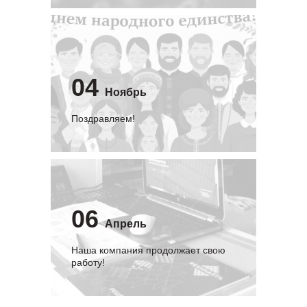
04
Ноябрь
Поздравляем!
06
Апрель
Наша компания продолжает свою
работу!