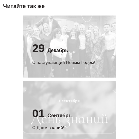
Читайте так же
29
Декабрь
С наступающий Новым Годом!
01
Сентябрь
C Днем знаний!