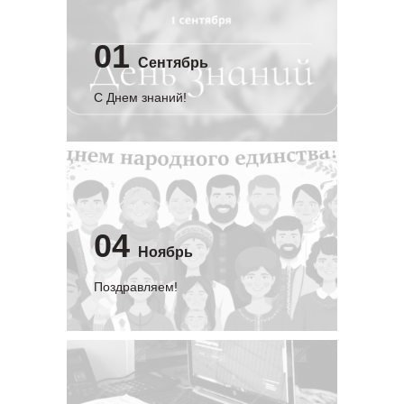
01
Сентябрь
C Днем знаний!
04
Ноябрь
Поздравляем!