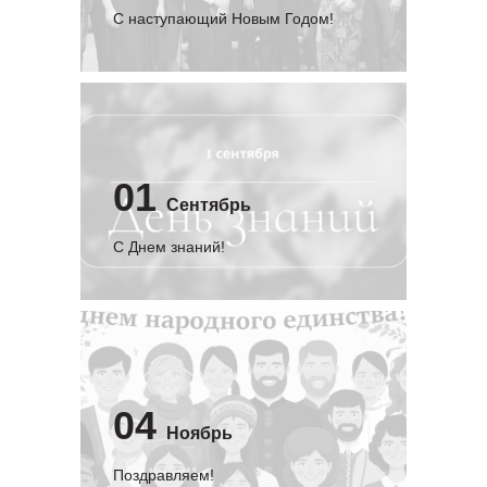
С наступающий Новым Годом!
01
Сентябрь
C Днем знаний!
04
Ноябрь
Поздравляем!