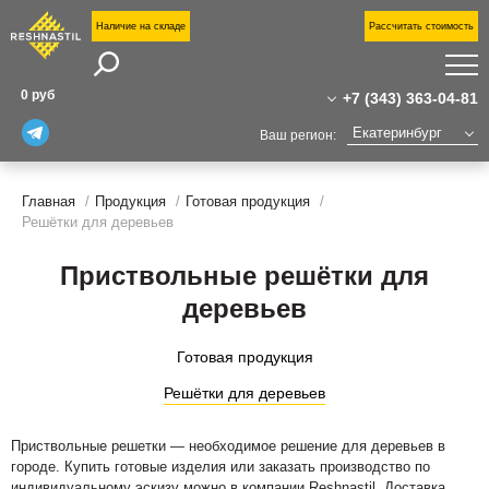
Наличие на складе
Рассчитать стоимость
Поиск
П
0 руб
+7 (343) 363-04-81
П
Екатеринбург
Ваш регион:
У
+7 (343) 363-04-81
Москва
Санкт-Петербург
Главная
Продукция
Готовая продукция
+7(800)555-31-02
Н
Решётки для деревьев
о
ekaterinburg@reshnastil.ru
Казань
О
Офис: 620098 Екатеринбург,
Приствольные решётки для
Челябинск
к
ул. Горького, 7А
Уфа
деревьев
Завод и склад: Калужская область,
Волгоград
Н
район Боровский,
Новый Уренгой
Готовая продукция
Индустриальный парк "Ворсино", 1-й
С
Сургут
Восточный проезд
Решётки для деревьев
Тюмень
К
Нижний Новгород
Приствольные решетки — необходимое решение для деревьев в
городе. Купить готовые изделия или заказать производство по
индивидуальному эскизу можно в компании Reshnastil. Доставка